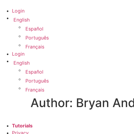
Skip
to
Login
content
English
Español
Português
Français
Login
English
Español
Português
Français
Author:
Bryan And
Tutorials
Privacy