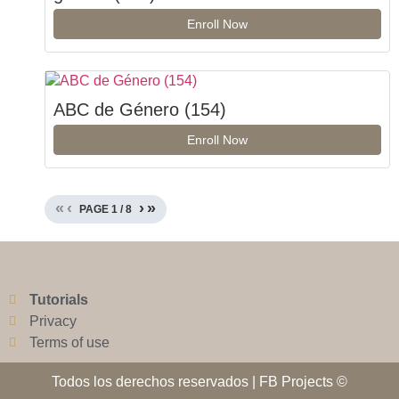
Enroll Now
ABC de Género (154)
Enroll Now
«
‹
›
»
PAGE
1
/
8
Tutorials
Privacy
Terms of use
Todos los derechos reservados | FB Projects ©