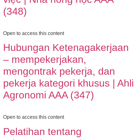
(348)
Open to access this content
Hubungan Ketenagakerjaan
– mempekerjakan,
mengontrak pekerja, dan
pekerja kategori khusus | Ahli
Agronomi AAA (347)
Open to access this content
Pelatihan tentang