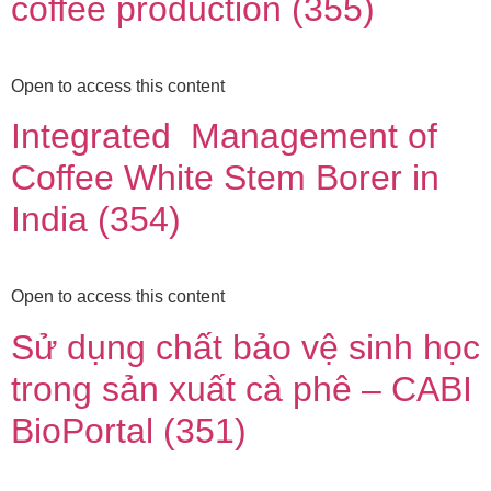
coffee production (355)
Open to access this content
Integrated Management of
Coffee White Stem Borer in
India (354)
Open to access this content
Sử dụng chất bảo vệ sinh học
trong sản xuất cà phê – CABI
BioPortal (351)