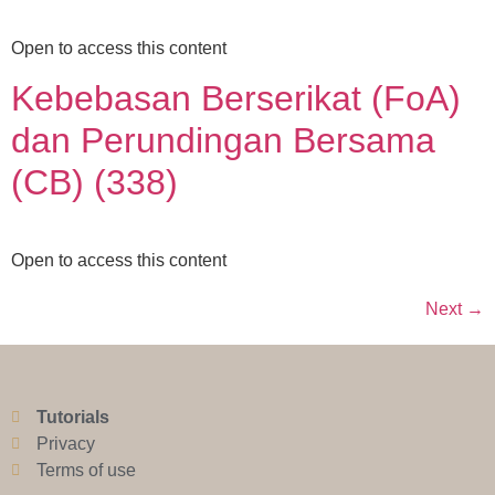
Open to access this content
Kebebasan Berserikat (FoA)
dan Perundingan Bersama
(CB) (338)
Open to access this content
Next
→
Tutorials
Privacy
Terms of use