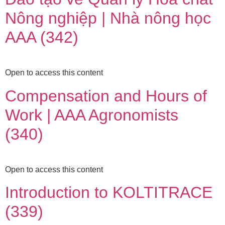
Nông nghiệp | Nhà nông học
AAA (342)
Open to access this content
Compensation and Hours of
Work | AAA Agronomists
(340)
Open to access this content
Introduction to KOLTITRACE
(339)