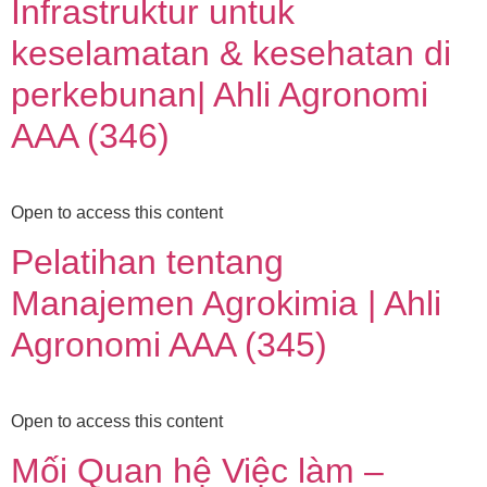
Infrastruktur untuk
keselamatan & kesehatan di
perkebunan| Ahli Agronomi
AAA (346)
Open to access this content
Pelatihan tentang
Manajemen Agrokimia | Ahli
Agronomi AAA (345)
Open to access this content
Mối Quan hệ Việc làm –